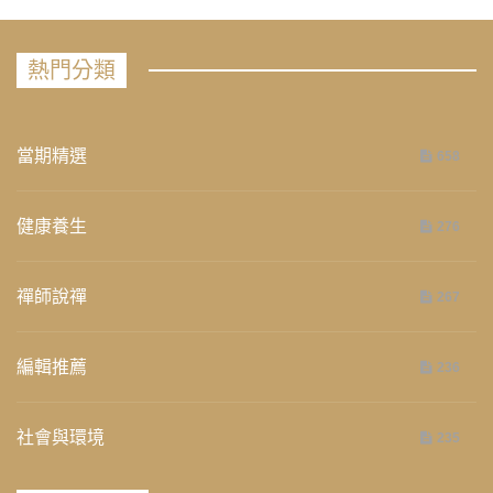
熱門分類
當期精選
658
健康養生
276
禪師說禪
267
編輯推薦
236
社會與環境
235