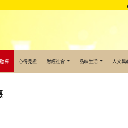
聽禪
心得見證
財經社會
品味生活
人文與
德