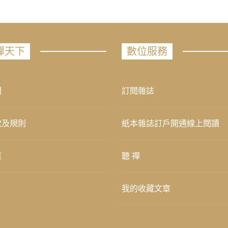
禪天下
數位服務
們
訂閱雜誌
款及規則
紙本雜誌訂戶開通線上閱讀
策
聽 禪
我的收藏文章