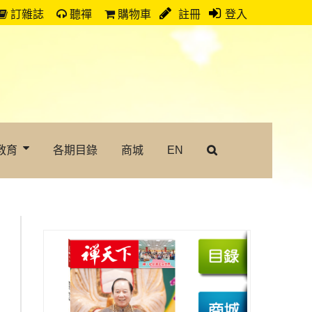
訂雜誌
聽禪
購物車
註冊
登入
教育
各期目錄
商城
EN