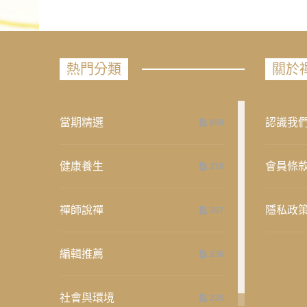
熱門分類
關於
當期精選
認識我
658
健康養生
會員條
276
禪師說禪
隱私政
267
編輯推薦
236
社會與環境
235