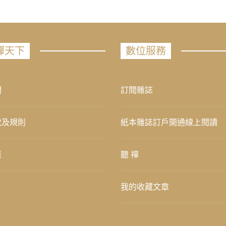
禪天下
數位服務
們
訂閱雜誌
款及規則
紙本雜誌訂戶開通線上閱讀
策
聽 禪
我的收藏文章