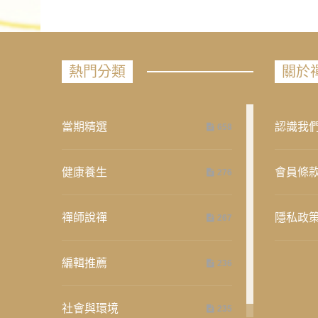
熱門分類
關於
當期精選
認識我
658
健康養生
會員條
276
禪師說禪
隱私政
267
編輯推薦
236
社會與環境
235