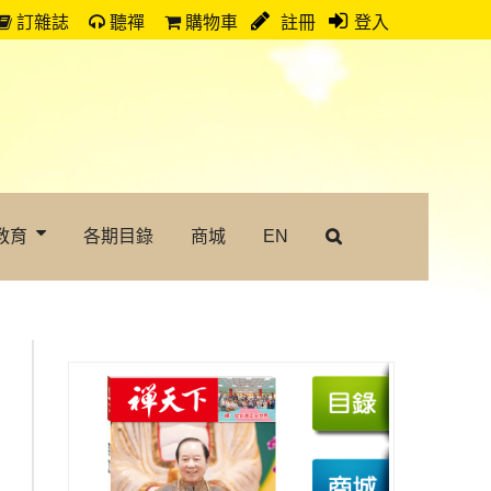
訂雜誌
聽禪
購物車
註冊
登入
教育
各期目錄
商城
EN