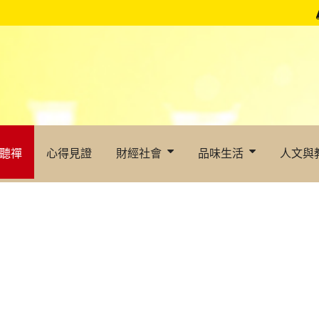
聽禪
心得見證
財經社會
品味生活
人文與