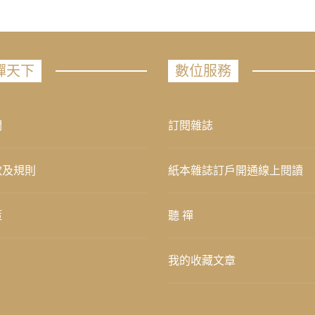
禪天下
數位服務
們
訂閱雜誌
款及規則
紙本雜誌訂戶開通線上閱讀
策
聽 禪
我的收藏文章