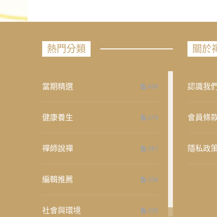
熱門分類
關於
當期精選
認識我
658
健康養生
會員條
276
禪師說禪
隱私政
267
編輯推薦
236
社會與環境
235