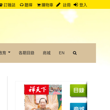
訂雜誌
聽禪
購物車
註冊
登入
教育
各期目錄
商城
EN