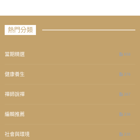
熱門分類
當期精選
658
健康養生
276
禪師說禪
267
編輯推薦
236
社會與環境
235