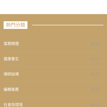
熱門分類
當期精選
658
健康養生
276
禪師說禪
267
編輯推薦
236
社會與環境
235