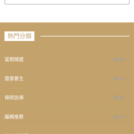
熱門分類
當期精選
658
健康養生
276
禪師說禪
267
編輯推薦
236