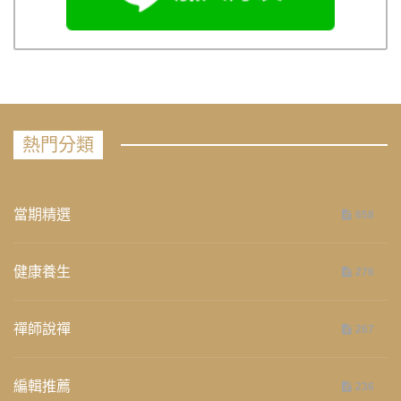
熱門分類
當期精選
658
健康養生
276
禪師說禪
267
編輯推薦
236