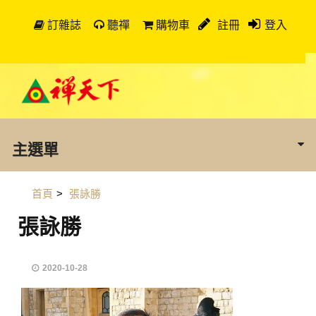
訂雜誌
聽禪
購物車
註冊
登入
主選單
首頁
>
張詠勝
張詠勝
2020-10-28