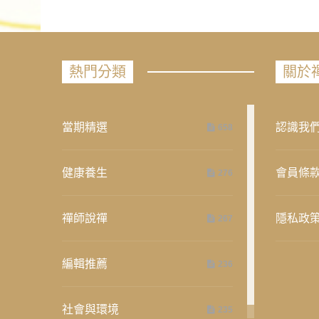
熱門分類
關於
當期精選
認識我
658
健康養生
會員條
276
禪師說禪
隱私政
267
編輯推薦
236
社會與環境
235