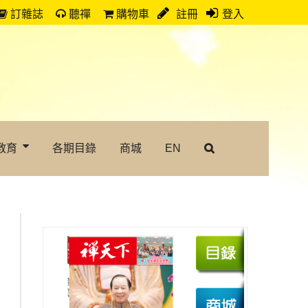
訂雜誌
聽禪
購物車
註冊
登入
教育
各期目錄
商城
EN