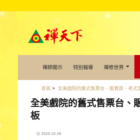
禪師開示
特別報導
禪修世界
首頁
>
全美戲院的舊式售票台、販賣部、老式
全美戲院的舊式售票台、
板
2020-10-28