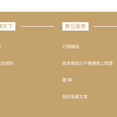
禪天下
數位服務
們
訂閱雜誌
款及規則
紙本雜誌訂戶開通線上閱讀
策
聽 禪
我的收藏文章