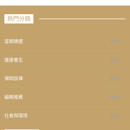
熱門分類
當期精選
658
健康養生
276
禪師說禪
267
編輯推薦
236
社會與環境
235