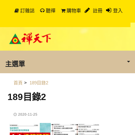
訂雜誌
聽禪
購物車
註冊
登入
主選單
首頁
>
189目錄2
189目錄2
2020-11-25