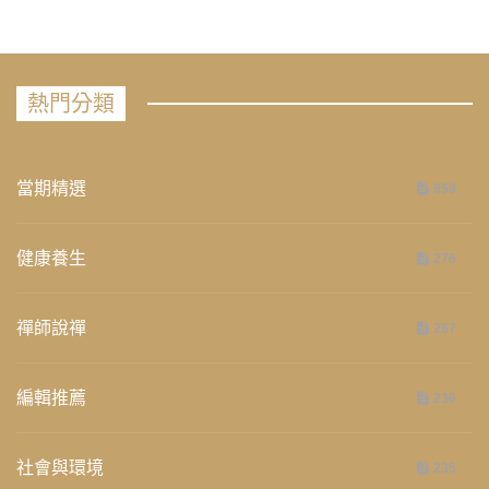
熱門分類
當期精選
658
健康養生
276
禪師說禪
267
編輯推薦
236
社會與環境
235