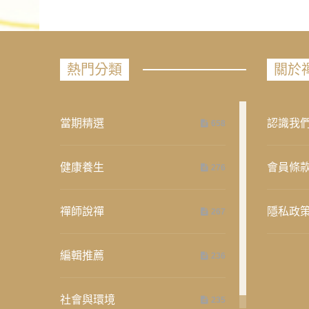
熱門分類
關於
當期精選
認識我
658
健康養生
會員條
276
禪師說禪
隱私政
267
編輯推薦
236
社會與環境
235