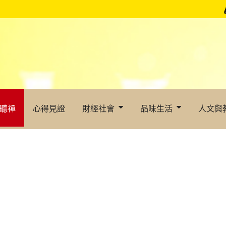
聽禪
心得見證
財經社會
品味生活
人文與