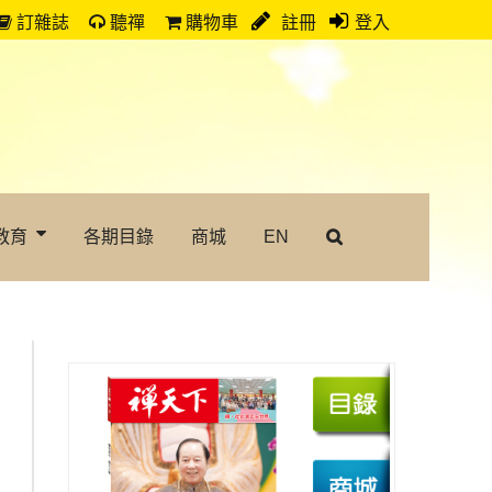
訂雜誌
聽禪
購物車
註冊
登入
教育
各期目錄
商城
EN