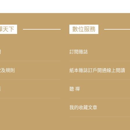
禪天下
數位服務
們
訂閱雜誌
款及規則
紙本雜誌訂戶開通線上閱讀
策
聽 禪
我的收藏文章