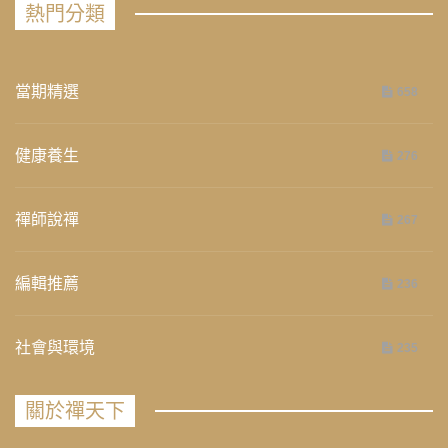
熱門分類
當期精選
658
健康養生
276
禪師說禪
267
編輯推薦
236
社會與環境
235
關於禪天下