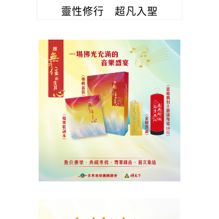
靈性修行 超凡入聖