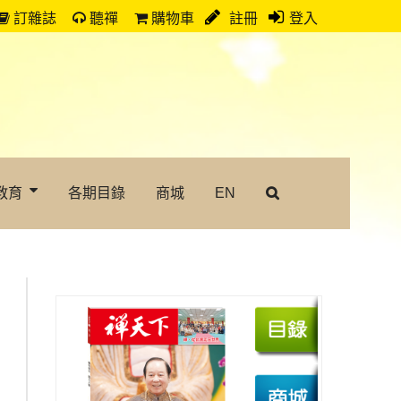
訂雜誌
聽禪
購物車
註冊
登入
教育
各期目錄
商城
EN