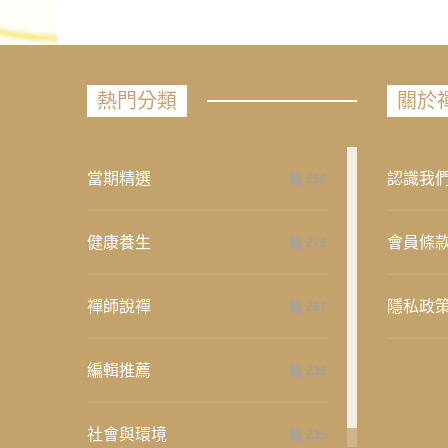
熱門分類
關於
當期精選
認識我
658
健康養生
會員條
276
禪師說禪
隱私政
267
編輯推薦
236
社會與環境
235