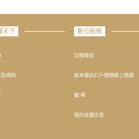
禪天下
數位服務
們
訂閱雜誌
款及規則
紙本雜誌訂戶開通線上閱讀
策
聽 禪
我的收藏文章