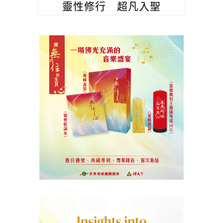
靈性修行 超凡入聖