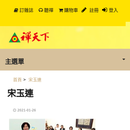
訂雜誌
聽禪
購物車
註冊
登入
主選單
首頁
>
宋玉連
宋玉連
2021-01-26