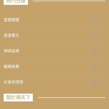
熱門分類
當期精選
658
健康養生
276
禪師說禪
267
編輯推薦
236
社會與環境
235
關於禪天下