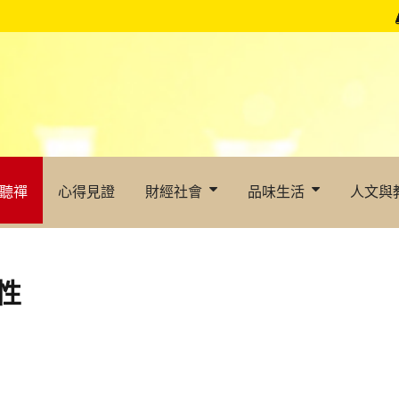
聽禪
心得見證
財經社會
品味生活
人文與
性