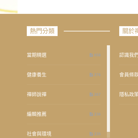
熱門分類
關於
當期精選
認識我
658
健康養生
會員條
276
禪師說禪
隱私政
267
編輯推薦
236
社會與環境
235