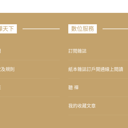
禪天下
數位服務
們
訂閱雜誌
款及規則
紙本雜誌訂戶開通線上閱讀
策
聽 禪
我的收藏文章