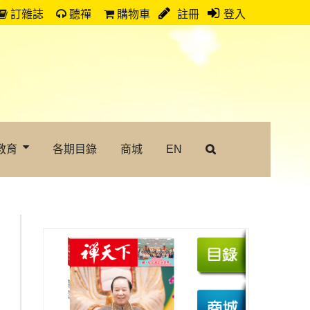
訂雜誌
聽禪
購物車
註冊
登入
教育
各期目錄
商城
EN