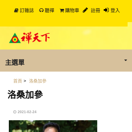
訂雜誌
聽禪
購物車
註冊
登入
主選單
首頁
>
洛桑加參
洛桑加參
2021-02-24