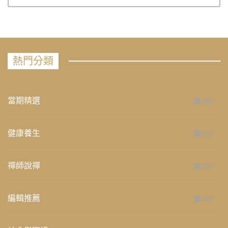
熱門分類
當期精選
658
健康養生
276
禪師說禪
267
編輯推薦
236