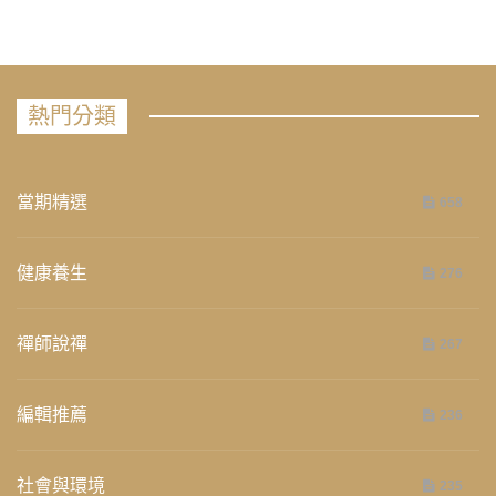
熱門分類
當期精選
658
健康養生
276
禪師說禪
267
編輯推薦
236
社會與環境
235