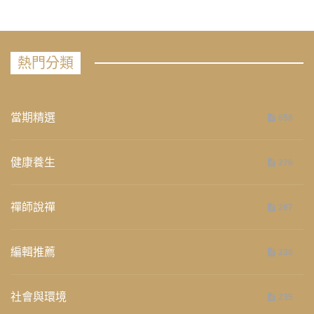
熱門分類
當期精選
658
健康養生
276
禪師說禪
267
編輯推薦
236
社會與環境
235