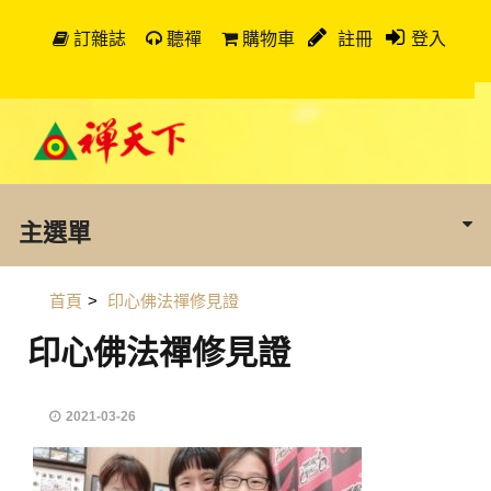
訂雜誌
聽禪
購物車
註冊
登入
主選單
首頁
>
印心佛法禪修見證
印心佛法禪修見證
2021-03-26