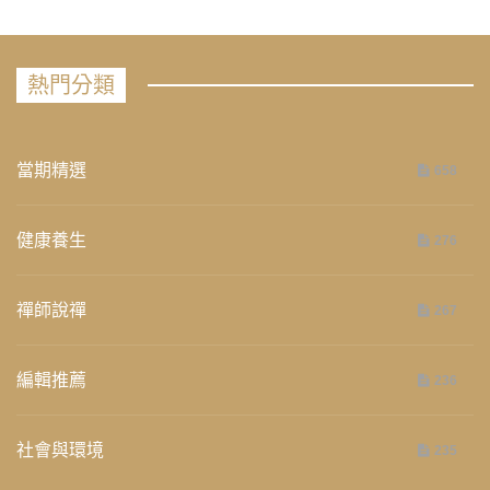
熱門分類
當期精選
658
健康養生
276
禪師說禪
267
編輯推薦
236
社會與環境
235