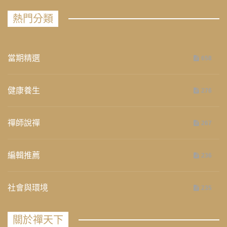
熱門分類
當期精選
658
健康養生
276
禪師說禪
267
編輯推薦
236
社會與環境
235
關於禪天下