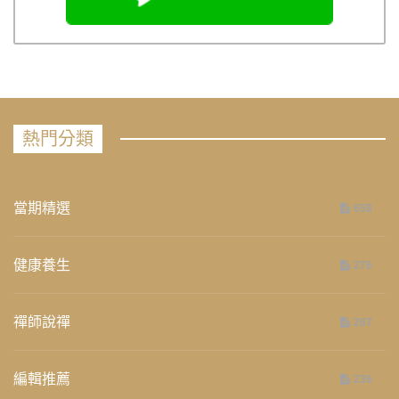
熱門分類
當期精選
658
健康養生
276
禪師說禪
267
編輯推薦
236