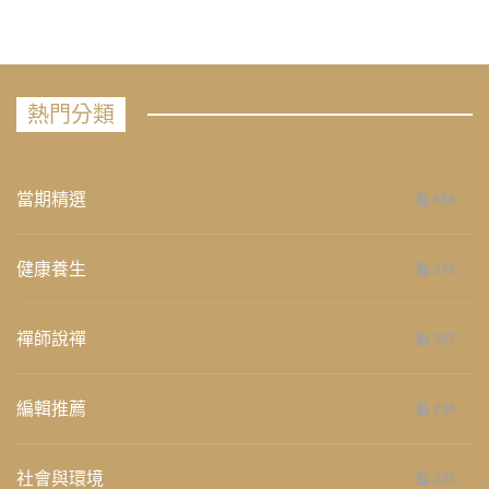
熱門分類
當期精選
658
健康養生
276
禪師說禪
267
編輯推薦
236
社會與環境
235