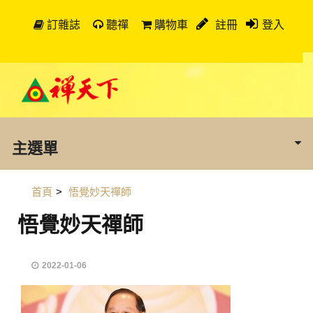
訂雜誌
聽禪
購物車
註冊
登入
主選單
首頁
>
悟覺妙天禪師
悟覺妙天禪師
2022-01-06