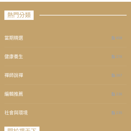
熱門分類
當期精選
658
健康養生
276
禪師說禪
267
編輯推薦
236
社會與環境
235