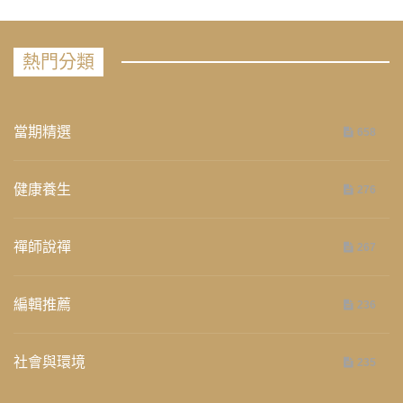
熱門分類
當期精選
658
健康養生
276
禪師說禪
267
編輯推薦
236
社會與環境
235