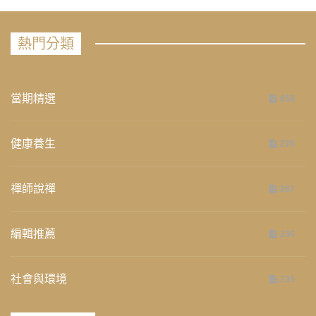
熱門分類
當期精選
658
健康養生
276
禪師說禪
267
編輯推薦
236
社會與環境
235