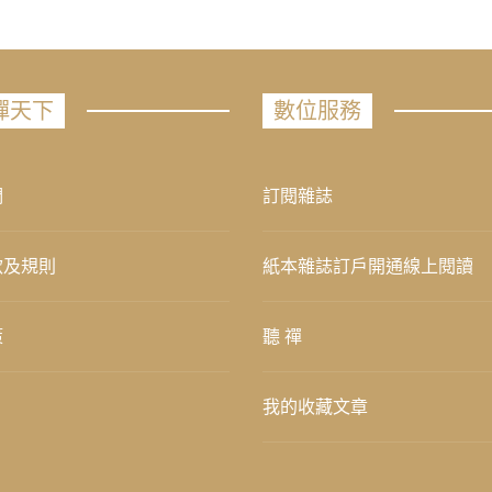
禪天下
數位服務
們
訂閱雜誌
款及規則
紙本雜誌訂戶開通線上閱讀
策
聽 禪
我的收藏文章