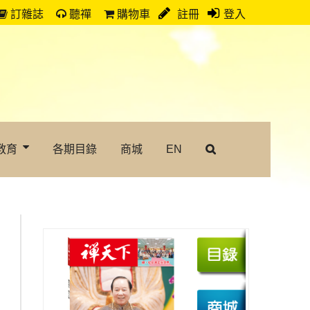
訂雜誌
聽禪
購物車
註冊
登入
教育
各期目錄
商城
EN