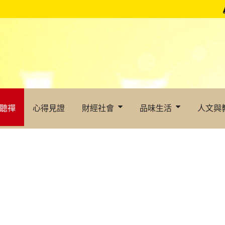
聽禪
心得見證
財經社會
品味生活
人文與