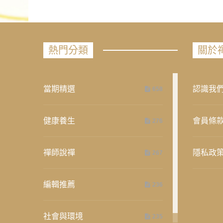
熱門分類
關於
當期精選
認識我
658
健康養生
會員條
276
禪師說禪
隱私政
267
編輯推薦
236
社會與環境
235