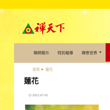
禪師開示
特別報導
禪修世界
首頁
>
蓮花
蓮花
2021-07-01