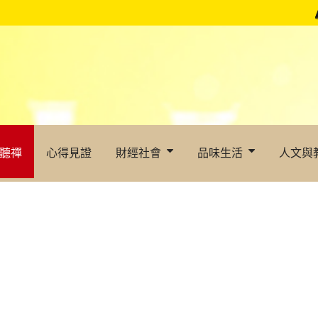
聽禪
心得見證
財經社會
品味生活
人文與