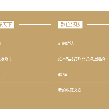
禪天下
數位服務
們
訂閱雜誌
款及規則
紙本雜誌訂戶開通線上閱讀
策
聽 禪
我的收藏文章