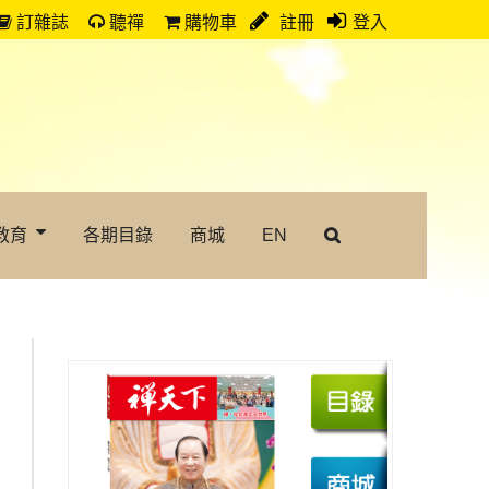
訂雜誌
聽禪
購物車
註冊
登入
教育
各期目錄
商城
EN