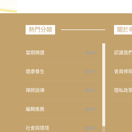
熱門分類
關於
當期精選
認識我
658
健康養生
會員條
276
禪師說禪
隱私政
267
編輯推薦
236
社會與環境
235