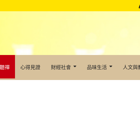
聽禪
心得見證
財經社會
品味生活
人文與