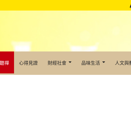
聽禪
心得見證
財經社會
品味生活
人文與