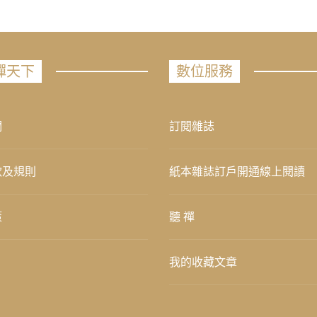
禪天下
數位服務
們
訂閱雜誌
款及規則
紙本雜誌訂戶開通線上閱讀
策
聽 禪
我的收藏文章