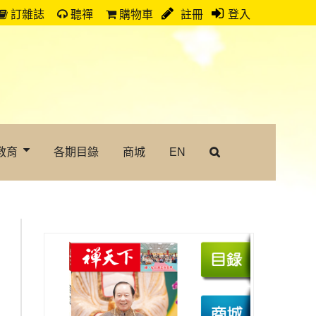
訂雜誌
聽禪
購物車
註冊
登入
教育
各期目錄
商城
EN