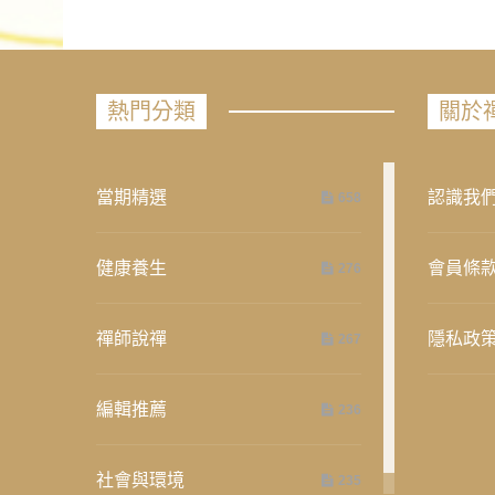
熱門分類
關於
當期精選
認識我
658
健康養生
會員條
276
禪師說禪
隱私政
267
編輯推薦
236
社會與環境
235