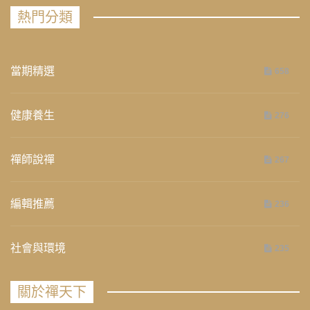
熱門分類
當期精選
658
健康養生
276
禪師說禪
267
編輯推薦
236
社會與環境
235
關於禪天下