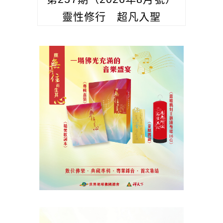
靈性修行 超凡入聖