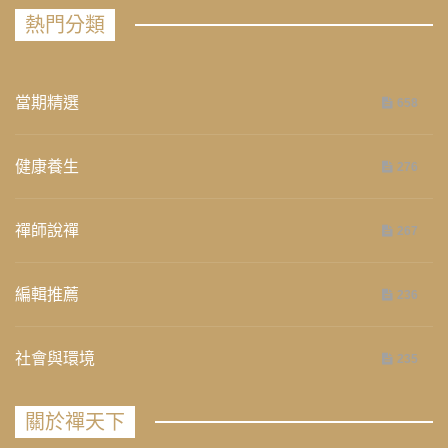
熱門分類
當期精選
658
健康養生
276
禪師說禪
267
編輯推薦
236
社會與環境
235
關於禪天下