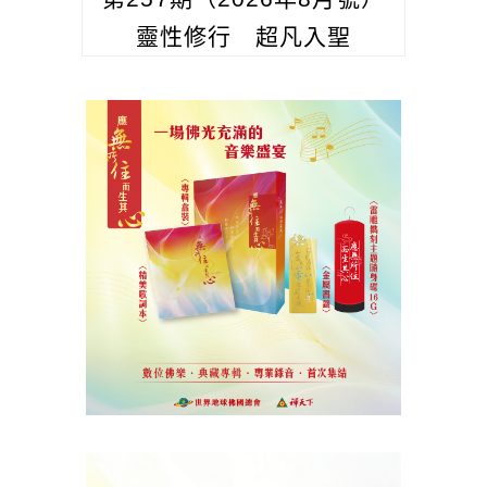
靈性修行 超凡入聖