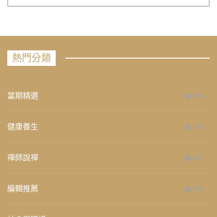
熱門分類
當期精選
658
健康養生
276
禪師說禪
267
編輯推薦
236