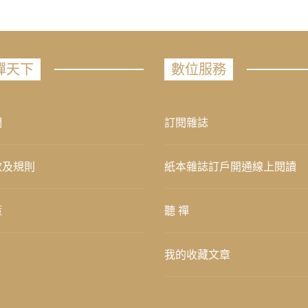
禪天下
數位服務
們
訂閱雜誌
款及規則
紙本雜誌訂戶開通線上閱讀
策
聽 禪
我的收藏文章