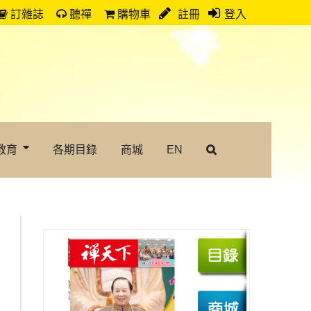
訂雜誌
聽禪
購物車
註冊
登入
教育
各期目錄
商城
EN