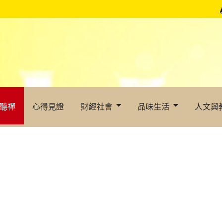
聽禪
心得見證
財經社會
品味生活
人文與