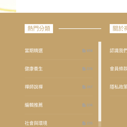
熱門分類
關於
當期精選
認識我
658
健康養生
會員條
276
禪師說禪
隱私政
267
編輯推薦
236
社會與環境
235