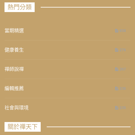
熱門分類
當期精選
658
健康養生
276
禪師說禪
267
編輯推薦
236
社會與環境
235
關於禪天下