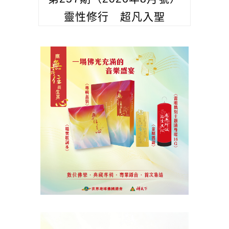
靈性修行 超凡入聖