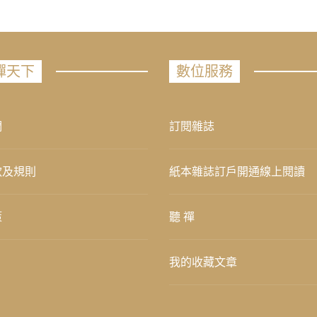
禪天下
數位服務
們
訂閱雜誌
款及規則
紙本雜誌訂戶開通線上閱讀
策
聽 禪
我的收藏文章