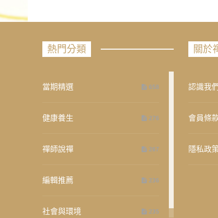
熱門分類
關於
當期精選
認識我
658
健康養生
會員條
276
禪師說禪
隱私政
267
編輯推薦
236
社會與環境
235