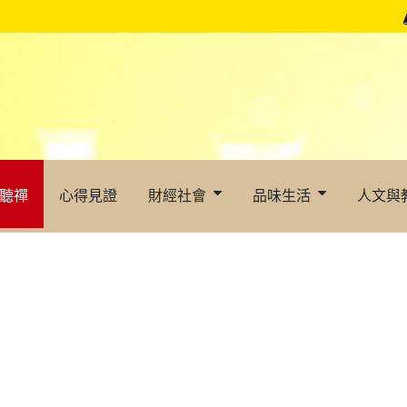
聽禪
心得見證
財經社會
品味生活
人文與