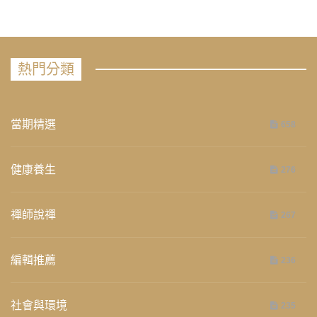
熱門分類
當期精選
658
健康養生
276
禪師說禪
267
編輯推薦
236
社會與環境
235