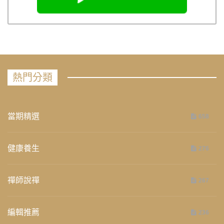
熱門分類
當期精選
658
健康養生
276
禪師說禪
267
編輯推薦
236