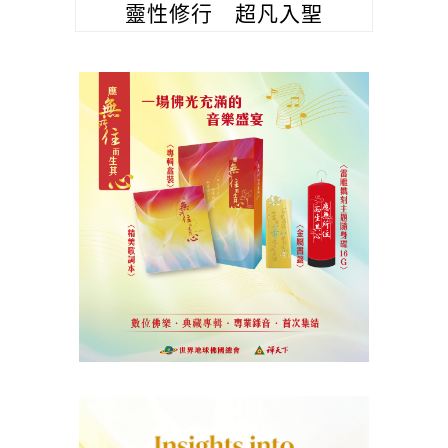
靈性修行 超凡入聖