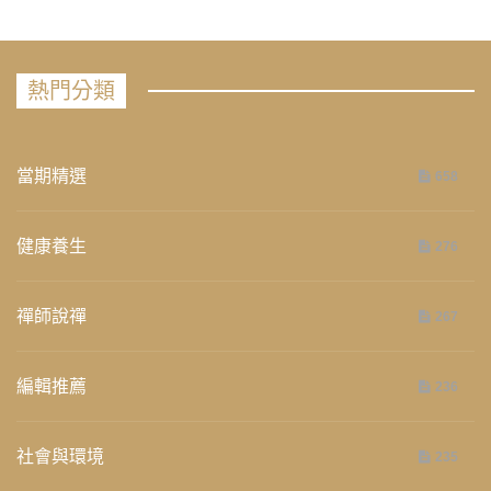
熱門分類
當期精選
658
健康養生
276
禪師說禪
267
編輯推薦
236
社會與環境
235