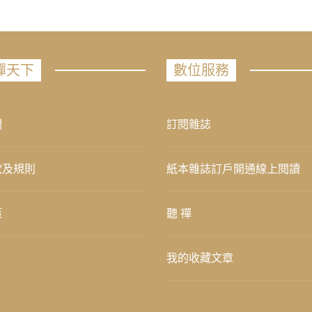
禪天下
數位服務
們
訂閱雜誌
款及規則
紙本雜誌訂戶開通線上閱讀
策
聽 禪
我的收藏文章