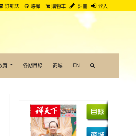
訂雜誌
聽禪
購物車
註冊
登入
教育
各期目錄
商城
EN