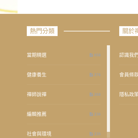
熱門分類
關於
當期精選
認識我
658
健康養生
會員條
276
禪師說禪
隱私政
268
編輯推薦
236
社會與環境
235