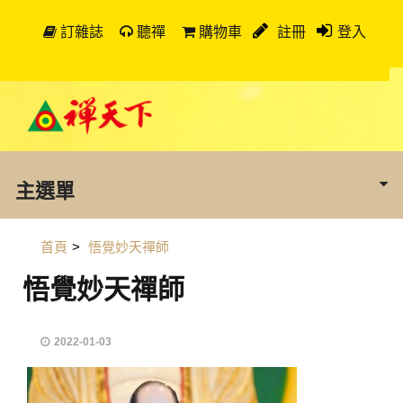
訂雜誌
聽禪
購物車
註冊
登入
主選單
首頁
>
悟覺妙天禪師
悟覺妙天禪師
2022-01-03