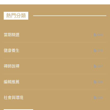
熱門分類
當期精選
658
健康養生
276
禪師說禪
267
編輯推薦
236
社會與環境
235