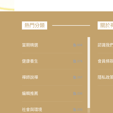
熱門分類
關於
當期精選
認識我
658
健康養生
會員條
276
禪師說禪
隱私政
267
編輯推薦
236
社會與環境
235