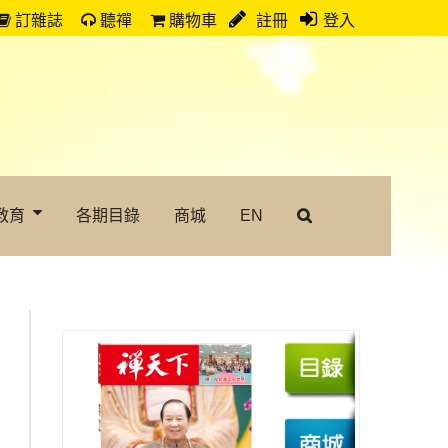
訂雜誌
聽禪
購物車
註冊
登入
教育
各期目錄
商城
EN