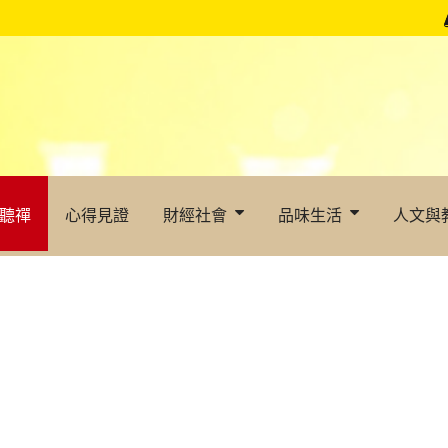
聽禪
心得見證
財經社會
品味生活
人文與