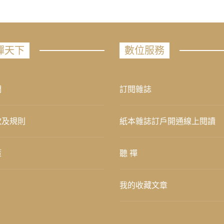
禪天下
數位服務
們
訂閱雜誌
款及規則
紙本雜誌訂戶開通線上閱讀
策
聽 禪
我的收藏文章