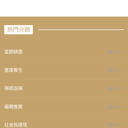
熱門分類
當期精選
658
健康養生
276
禪師說禪
267
編輯推薦
236
社會與環境
235