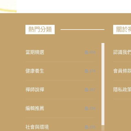
熱門分類
關於
當期精選
認識我
658
健康養生
會員條
276
禪師說禪
隱私政
267
編輯推薦
236
社會與環境
235