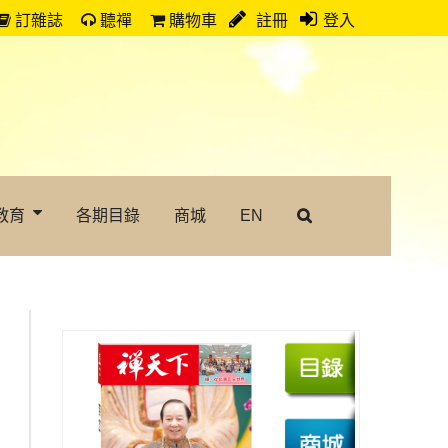
訂雜誌
聽禪
購物車
註冊
登入
教育
各期目錄
商城
EN