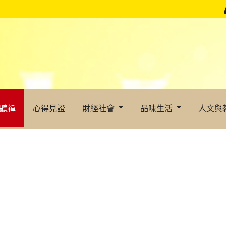
聽禪
心得見證
財經社會
品味生活
人文與