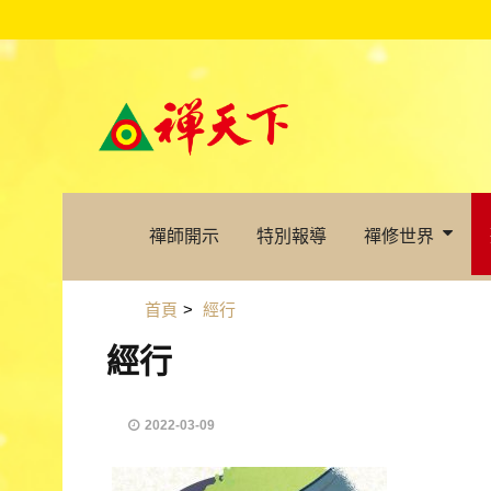
禪師開示
特別報導
禪修世界
首頁
>
經行
經行
2022-03-09