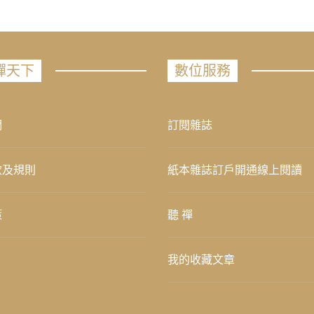
禪天下
數位服務
們
訂閱雜誌
款及規則
紙本雜誌訂戶開通線上閱讀
策
聽 禪
我的收藏文章