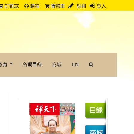
訂雜誌
聽禪
購物車
註冊
登入
教育
各期目錄
商城
EN