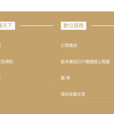
禪天下
數位服務
們
訂閱雜誌
款及規則
紙本雜誌訂戶開通線上閱讀
策
聽 禪
我的收藏文章