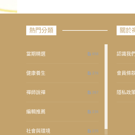
熱門分類
關於
當期精選
認識我
658
健康養生
會員條
276
禪師說禪
隱私政
267
編輯推薦
236
社會與環境
235