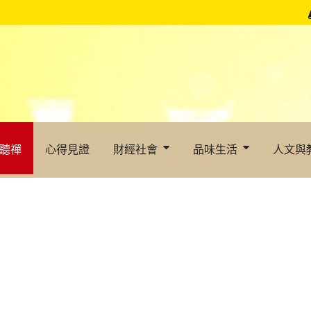
聽禪
心得見證
財經社會
品味生活
人文與