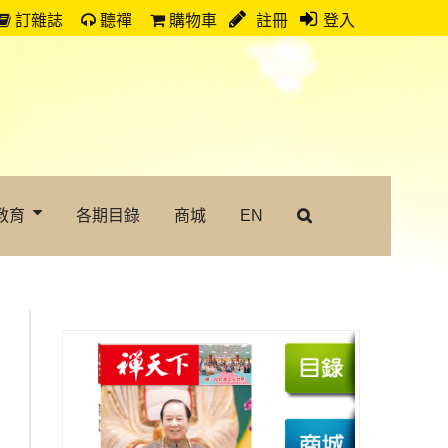
訂雜誌
聽禪
購物車
註冊
登入
教育
各期目錄
商城
EN