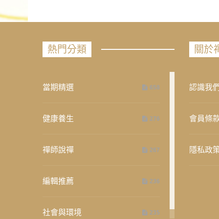
熱門分類
關於
當期精選
認識我
658
健康養生
會員條
276
禪師說禪
隱私政
267
編輯推薦
236
社會與環境
235