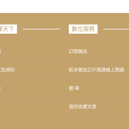
禪天下
數位服務
們
訂閱雜誌
款及規則
紙本雜誌訂戶開通線上閱讀
策
聽 禪
我的收藏文章