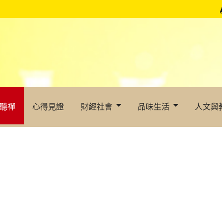
聽禪
心得見證
財經社會
品味生活
人文與