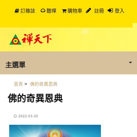
訂雜誌
聽禪
購物車
註冊
登入
主選單
首頁
>
佛的奇異恩典
佛的奇異恩典
2022-03-30