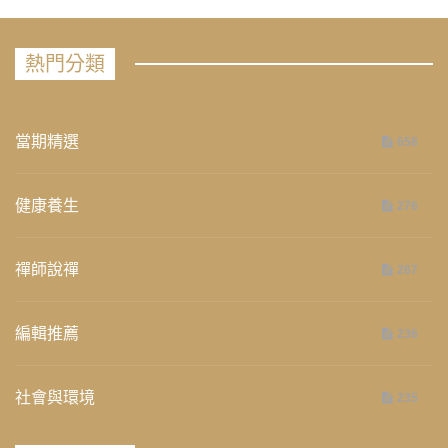
熱門分類
當期精選
658
健康養生
276
禪師說禪
267
編輯推薦
236
社會與環境
235